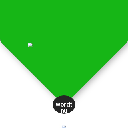
wordt
nu